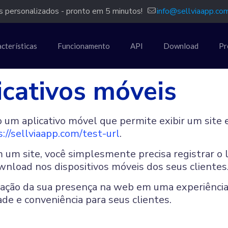
 personalizados - pronto em 5 minutos!
info@sellviaapp.co
cterísticas
Funcionamento
API
Download
Pr
icativos móveis
m aplicativo móvel que permite exibir um site 
://sellviaapp.com/test-url
.
um site, você simplesmente precisa registrar o li
nload nos dispositivos móveis dos seus clientes
rmação da sua presença na web em uma experiência
de e conveniência para seus clientes.