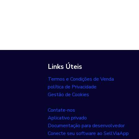
Links Úteis
Termos e Condições de Venda
política de Privacidade
Gestão de Cookies
Contate-nos
Aplicativo privado
Documentação para desenvolvedor
Conecte seu software ao SellViaApp