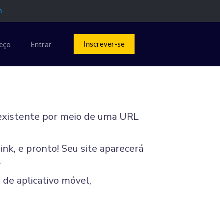
m
Inscrever-se
eço
Entrar
existente por meio de uma URL
nk, e pronto! Seu site aparecerá
.
 de aplicativo móvel,