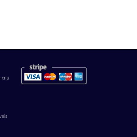
 cria
veis